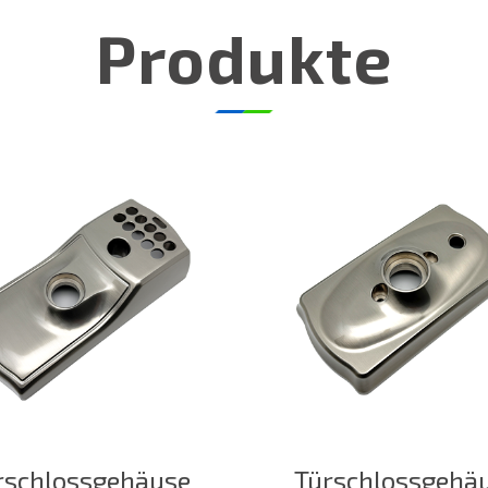
Produkte
rschlossgehäuse
Türschlossgehä