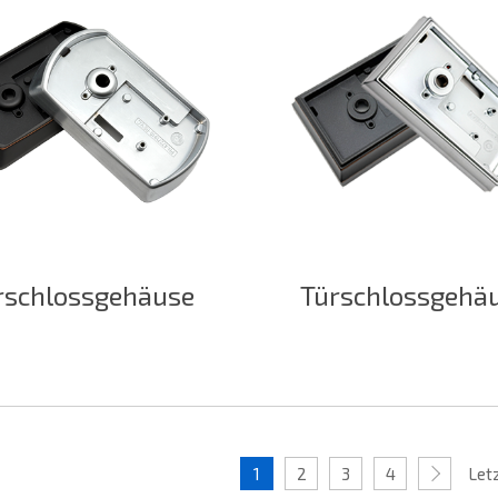
rschlossgehäuse
Türschlossgehä
1
2
3
4
Letz