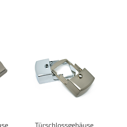
use
Türschlossgehäuse