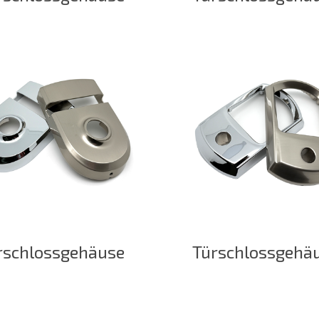
rschlossgehäuse
Türschlossgehä