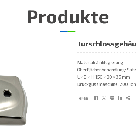
Produkte
Türschlossgehä
Material: Zinklegierung
Oberflächenbehandlung: Satin
L × B × H: 150 × 80 × 35 mm
Druckgussmaschine: 200 To
Teilen：