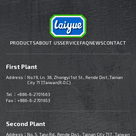
PRODUCTS
ABOUT US
SERVICE
FAQ
NEWS
CONTACT
First Plant
Address：
No.19, Ln. 38, Zhongyi 1st St., Rende Dist.,Tainan
City 717,Taiwan(R.O.C)
Tel ：
+886-6-2701663
Fax：+886-6-2701653
Second Plant
Address：
No. 5, Taiyi Rd., Rende Dist., Tainan City 717 , Taiwan