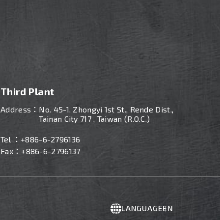
Third Plant
Address：
No. 45-1, Zhongyi 1st St., Rende Dist.,
Tainan City 717 , Taiwan (R.O.C.)
Tel ：
+886-
6-2796136
Fax：+886-6-2796137
LANGUAGE
EN