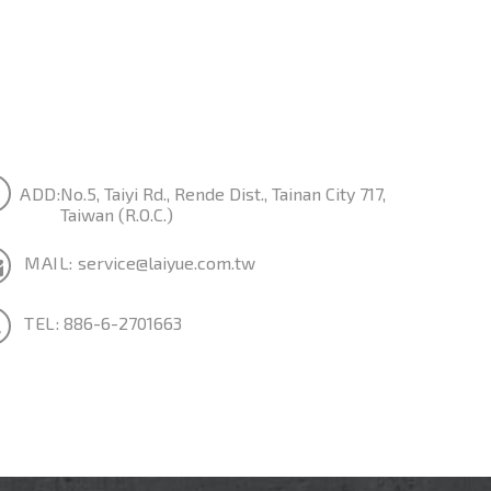
ADD:
No.5, Taiyi Rd., Rende Dist., Tainan City 717,
Taiwan (R.O.C.)
MAIL:
service@laiyue.com.tw
TEL:
886-6-2701663