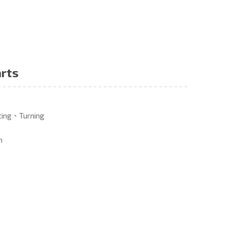
arts
sting、Turning
n