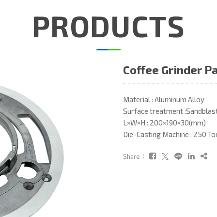
PRODUCTS
Coffee Grinder P
Material : Aluminum Alloy
Surface treatment :Sandbla
L×W×H : 200×190×30(mm)
Die-Casting Machine : 250 To
Share：