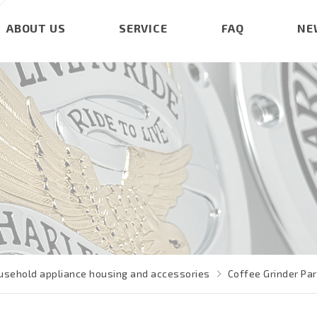
ABOUT US
SERVICE
FAQ
NE
usehold appliance housing and accessories
Coffee Grinder Pa