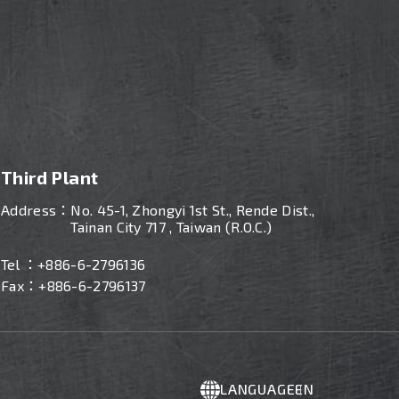
Third Plant
Address：
No. 45-1, Zhongyi 1st St., Rende Dist.,
Tainan City 717 , Taiwan (R.O.C.)
Tel ：
+886-
6-2796136
Fax：+886-6-2796137
LANGUAGE
EN