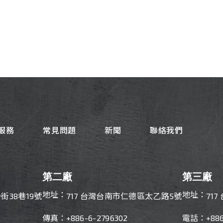
服務
常見問題
新聞
聯絡我們
第二廠
第三廠
地址：
地址：
街38巷19號
717 台灣台南市仁德區太乙路5號
71
傳真：
+886-
6-2796302
電話：
+88