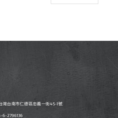
7 台灣台南市仁德區忠義一街45-1號
6-
6-2796136