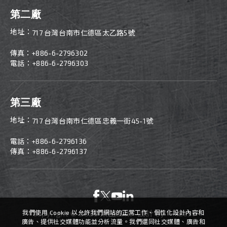
第二廠
地址：
717 台灣台南市仁德區太乙路5號
傳真：
+886-
6-2796302
電話：+886-6-2796303
第三廠
地址：
717 台灣台南市仁德區忠義一街45-1號
電話：
+886-
6-2796136
傳真：+886-6-2796137
Copyright ©
2026
萊益工業
設計
by -
iBest
我們使用 Cookie 以允許我們網站的正常工作、個性化設計內容和
廣告、提供社交媒體功能並分析流量。我們還同社交媒體、廣告和