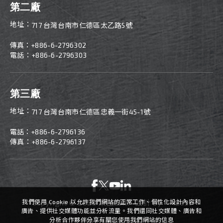
第二廠
地址：
717 台灣台南市仁德區太乙路5號
傳真：
+886-
6-2796302
電話：+886-6-2796303
第三廠
地址：
717 台灣台南市仁德區忠義一街45-1號
電話：
+886-
6-2796136
傳真：+886-6-2796137
Copyright ©
2026
萊益工業
設計
by -
iBest
我們使用 Cookie 以允許我們網站的正常工作、個性化設計內容和
廣告、提供社交媒體功能並分析流量。我們還同社交媒體、廣告和
分析合作夥伴分享有關您使用我們網站的信息
LANGUAGE