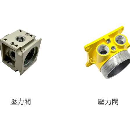
壓力閥
壓力閥