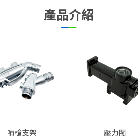
產品介紹
噴槍支架
壓力閥