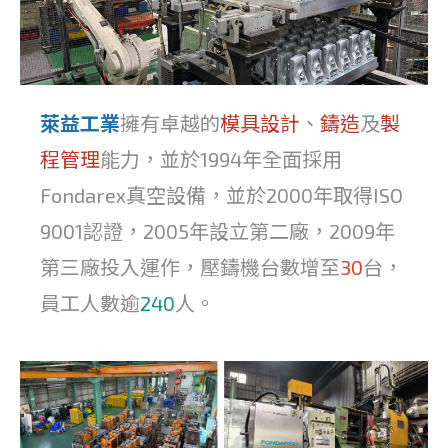
萊益
工業
擁有卓越的
模具設計
、
鑄造
及
製
程管理
能力，並於1994年全面採用
Fondarex真空設備，並於2000年取得ISO
9001認證，2005年設立第二廠，2009年
第三廠投入運作，壓鑄機台數增至
30
台，
員工人數逾
240
人。