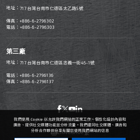
地址：
717 台灣台南市仁德區太乙路5號
傳真：
+886-
6-2796302
電話：+886-6-2796303
第三廠
地址：
717 台灣台南市仁德區忠義一街45-1號
電話：
+886-
6-2796136
傳真：+886-6-2796137
Copyright ©
2026
萊益工業
設計
by -
iBest
我們使用 Cookie 以允許我們網站的正常工作、個性化設計內容和
廣告、提供社交媒體功能並分析流量。我們還同社交媒體、廣告和
分析合作夥伴分享有關您使用我們網站的信息
LANGUAGE
繁