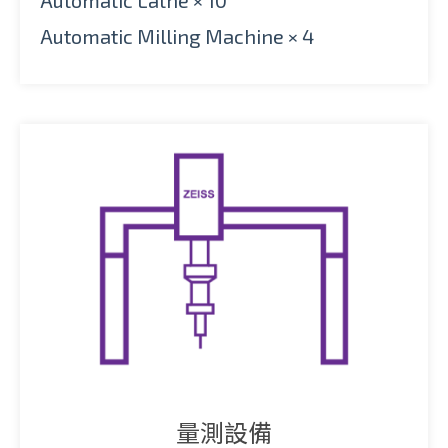
Automatic Milling Machine × 4
量測設備