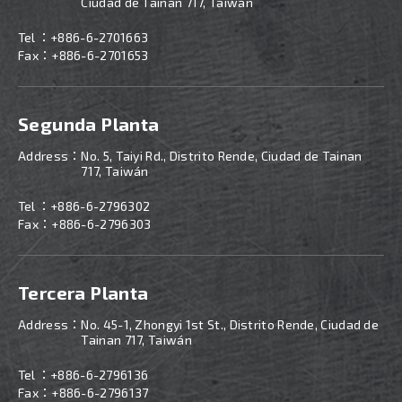
Ciudad de Tainan 717, Taiwán
Tel ：
+886-6-2701663
Fax：+886-6-2701653
Segunda Planta
Address：
No. 5, Taiyi Rd., Distrito Rende, Ciudad de Tainan
717, Taiwán
Tel ：
+886-
6-2796302
Fax：+886-6-2796303
Tercera Planta
Address：
No. 45-1, Zhongyi 1st St., Distrito Rende, Ciudad de
Tainan 717, Taiwán
Tel ：
+886-
6-2796136
Fax：+886-6-2796137